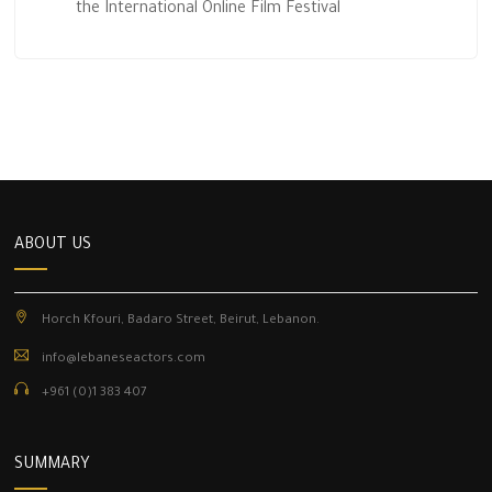
the International Online Film Festival
ABOUT US
Horch Kfouri, Badaro Street, Beirut, Lebanon.
info@lebaneseactors.com
+961 (0)1 383 407
SUMMARY